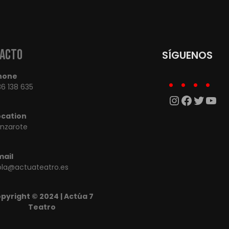
acto
SÍGUENOS
hone
6 138 635
Instagra
Facebo
Twitte
You
ocation
anzarote
mail
ola@actuateatro.es
pyright © 2024 | Actúa 7
Teatro