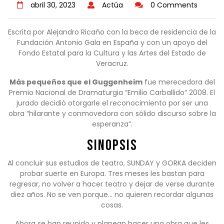
abril 30, 2023
Actúa
0 Comments
Escrita por Alejandro Ricaño con la beca de residencia de la
Fundación Antonio Gala en España y con un apoyo del
Fondo Estatal para la Cultura y las Artes del Estado de
Veracruz.
Más pequeños que el Guggenheim
fue merecedora del
Premio Nacional de Dramaturgia “Emilio Carballido” 2008. El
jurado decidió otorgarle el reconocimiento por ser una
obra “hilarante y conmovedora con sólido discurso sobre la
esperanza”.
Sinopsis
Al concluir sus estudios de teatro, SUNDAY y GORKA deciden
probar suerte en Europa. Tres meses les bastan para
regresar, no volver a hacer teatro y dejar de verse durante
diez años. No se ven porque… no quieren recordar algunas
cosas.
Ahora se han reunido y planean hacer una obra que les