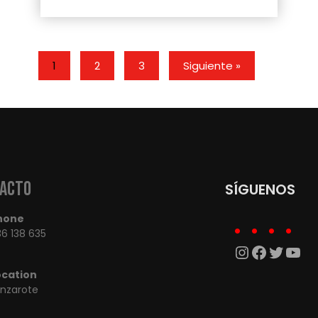
1
2
3
Siguiente »
acto
SÍGUENOS
hone
6 138 635
Instagra
Facebo
Twitte
You
ocation
anzarote