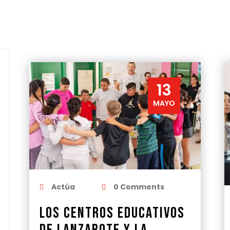
13
MAYO
Actúa
0 Comments
Los centros educativos
de Lanzarote y La